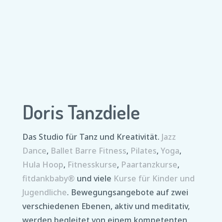
Qigong
Montag 17:15 – 18:15 Uhr
Montag 18:30 – 19:30 Uhr
fortlaufend
Doris Tanzdiele
Das Studio für Tanz und Kreativität.
Jazz
Dance
,
Ballet Barre Fitness
,
Pilates
,
Yoga
,
Hula Hoop
,
Fitnesskurse
,
Paartanzkurse
,
fitdankbaby®
und viele
Kurse für Kinder und
Jugendliche
. Bewegungsangebote auf zwei
verschiedenen Ebenen, aktiv und meditativ,
werden begleitet von einem kompetenten