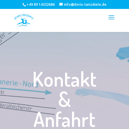
+49 89 14332686
info@doris-tanzdiele.de
Kontakt
&
Anfahrt