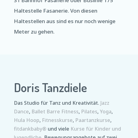
S1 Bahnhof Fasanerie oder Buslinie 175
Haltestelle Fasanerie. Von diesen
Haltestellen aus sind es nur noch wenige
Meter zu gehen.
Doris Tanzdiele
Das Studio für Tanz und Kreativität.
Jazz
Dance
,
Ballet Barre Fitness
,
Pilates
,
Yoga
,
Hula Hoop
,
Fitnesskurse
,
Paartanzkurse
,
fitdankbaby®
und viele
Kurse für Kinder und
Jugendliche
. Bewegungsangebote auf zwei