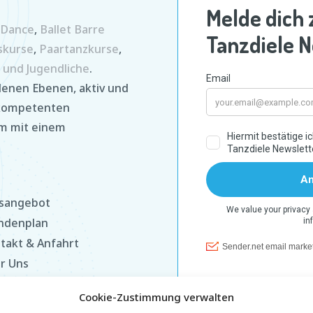
z Dance
,
Ballet Barre
skurse
,
Paartanzkurse
,
 und Jugendliche
.
enen Ebenen, aktiv und
 kompetenten
am mit einem
sangebot
ndenplan
takt & Anfahrt
r Uns
ife
Cookie-Zustimmung verwalten
enschutz