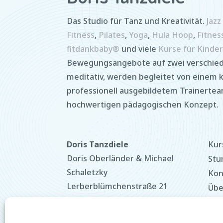
Das Studio für Tanz und Kreativität.
Jaz
Fitness
,
Pilates
,
Yoga
,
Hula Hoop
,
Fitnes
fitdankbaby®
und viele
Kurse für Kinder
Bewegungsangebote auf zwei verschied
meditativ, werden begleitet von einem
professionell ausgebildetem Trainerte
hochwertigen pädagogischen Konzept.
Doris Tanzdiele
Kur
Doris Oberländer & Michael
Stu
Schaletzky
Kon
Lerberblümchenstraße 21
Übe
80995 München
Tar
+49 89 14332686
Dat