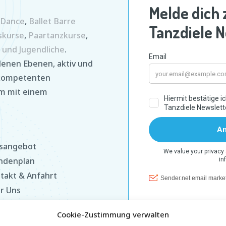
z Dance
,
Ballet Barre
skurse
,
Paartanzkurse
,
 und Jugendliche
.
enen Ebenen, aktiv und
 kompetenten
am mit einem
sangebot
ndenplan
takt & Anfahrt
r Uns
ife
Cookie-Zustimmung verwalten
enschutz