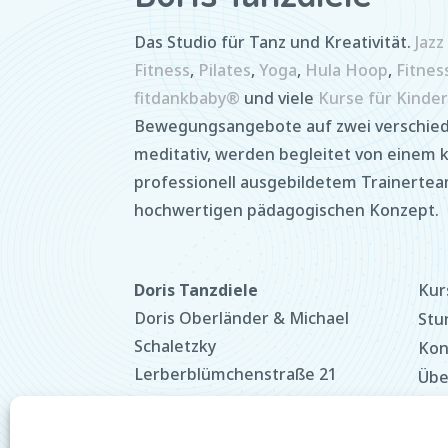
Das Studio für Tanz und Kreativität.
Jaz
Fitness
,
Pilates
,
Yoga
,
Hula Hoop
,
Fitnes
fitdankbaby®
und viele
Kurse für Kinder
Bewegungsangebote auf zwei verschied
meditativ, werden begleitet von einem
professionell ausgebildetem Trainerte
hochwertigen pädagogischen Konzept.
Doris Tanzdiele
Kur
Doris Oberländer & Michael
Stu
Schaletzky
Kon
Lerberblümchenstraße 21
Übe
80995 München
Tar
+49 89 14332686
Dat